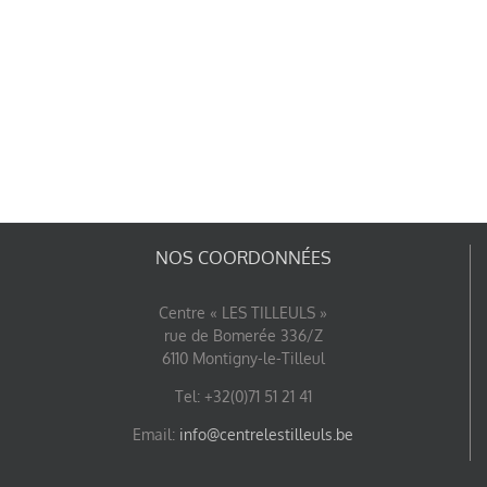
NOS COORDONNÉES
Centre « LES TILLEULS »
rue de Bomerée 336/Z
6110 Montigny-le-Tilleul
Tel: +32(0)71 51 21 41
Email:
info@centrelestilleuls.be