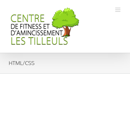
Passer
au
contenu
HTML/CSS