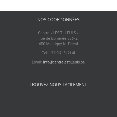
NOS COORDONNÉES
Centre « LES TILLEULS »
rue de Bomerée 336/Z
6110 Montigny-le-Tilleul
Tel: +32(0)71 51 21 41
Email:
info@centrelestilleuls.be
TROUVEZ-NOUS FACILEMENT