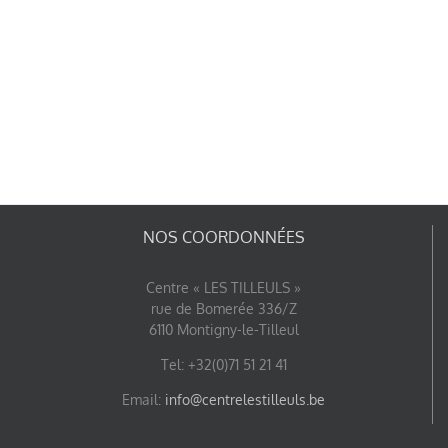
NOS COORDONNÉES
Centre « LES TILLEULS »
rue de Bomerée 336/Z
6110 Montigny-le-Tilleul
Tel: +32(0)71 51 21 41
Email:
info@centrelestilleuls.be