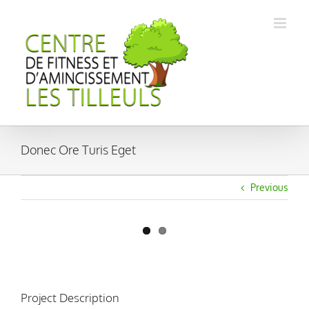
Passer
au
contenu
Donec Ore Turis Eget
Previous
View
Larger
Image
Project Description