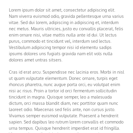
Lorem ipsum dolor sit amet, consectetur adipiscing elit.
Nam viverra euismod odio, gravida pellentesque urna varius
vitae. Sed dui lorem, adipiscing in adipiscing et, interdum
nec metus. Mauris ultricies, justo eu convallis placerat, felis
enim ornare nisi, vitae mattis nulla ante id dui. Ut lectus
purus, commodo et tincidunt vel, interdum sed lectus.
Vestibulum adipiscing tempor nisi id elementu sadips
ipsums dolores uns fugiats gravida nam elit vols nulla
dolores amet untras sitsers.
Cras id erat arcu. Suspendisse nec lacinia eros. Morbi in nisl
ut quam vulputate elementum. Donec ornare, turpis eget
rhoncus pharetra, nunc augue porta orci, eu volutpat enim
nisi ac risus. Proin a tortor id orci fermentum sollicitudin
tincidunt in magna. Quisque semper, leo a malesuada
dictum, orci massa blandit diam, nec porttitor quam nunc
laoreet odio. Maecenas sed felis ante, non cursus justo.
Vivamus semper euismod vulputate. Praesent a hendrerit
sapien. Sed dapibus leo rutrum lorem convallis et commodo
urna tempus. Quisque hendrerit imperdiet erat id fringilla.