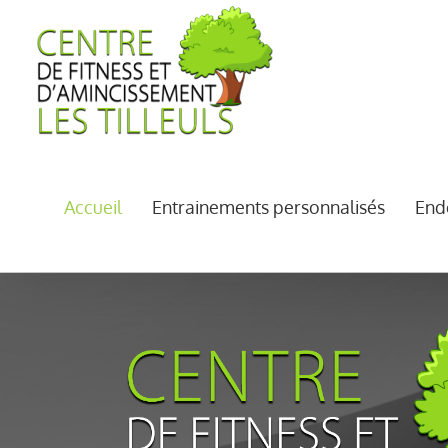
Passer
au
contenu
Accueil
Entrainements personnalisés
End