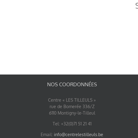
NOS COORDONNÉES
Centre « LES TILLEULS »
rue de Bomerée 336/Z
6110 Montigny-le-Tilleul
Tel: +32(0)71 51 21 41
Email:
info@centrelestilleuls.be