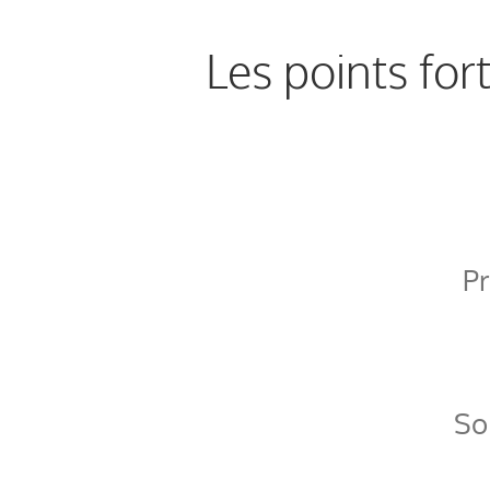
Les points for
P
So