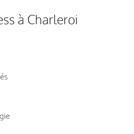
ess à Charleroi
és
gie