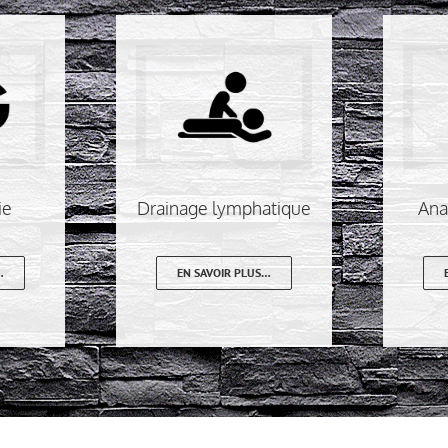
ie
Drainage lymphatique
Ana
…
EN SAVOIR PLUS…