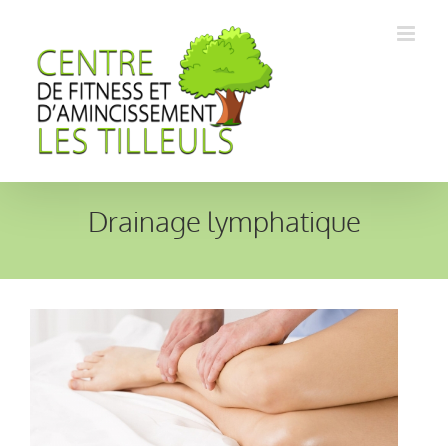
Passer
au
contenu
Drainage lymphatique