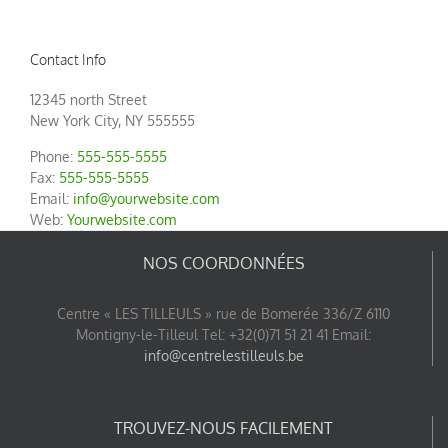
Contact Info
12345 north Street
New York City, NY 555555
Phone:
555-555-5555
Fax:
555-555-5555
Email:
info@yourwebsite.com
Web:
Yourwebsite.com
NOS COORDONNÉES
Centre « LES TILLEULS » rue de Bomerée 336/Z 6110
Montigny-le-Tilleul Tel: +32(0)71 51 21 41 Email:
info@centrelestilleuls.be
TROUVEZ-NOUS FACILEMENT