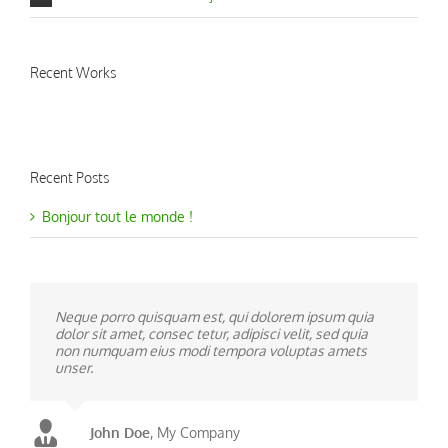
Recent Works
Recent Posts
Bonjour tout le monde !
Neque porro quisquam est, qui dolorem ipsum quia
dolor sit amet, consec tetur, adipisci velit, sed quia
non numquam eius modi tempora voluptas amets
unser.
John Doe
Luke Beck
,
My Company
Theme Fusion