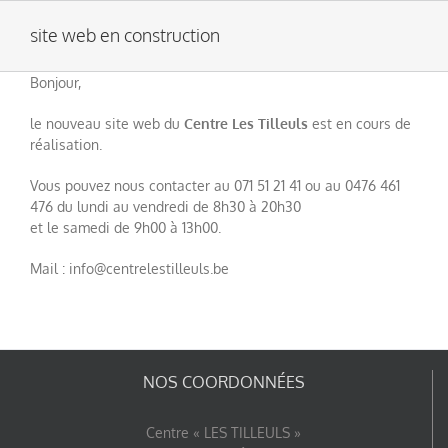
Passer
au
site web en construction
contenu
Bonjour,
le nouveau site web du
Centre Les Tilleuls
est en cours de
réalisation.
Vous pouvez nous contacter au 071 51 21 41 ou au 0476 461
476 du lundi au vendredi de 8h30 à 20h30
et le samedi de 9h00 à 13h00.
Mail : info@centrelestilleuls.be
NOS COORDONNÉES
Centre « LES TILLEULS »